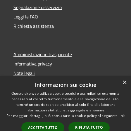
Segnalazione disservizio
Leggi le FAQ
Richiesta assistenza
Amministrazione trasparente
Informativa privacy
Note legali
×
Dichiarazione di accessibilità
Informazioni sui cookie
Questo sito web utilizza cookie tecnici e assimilati strettamente
necessari al corretto funzionamento e alla navigazione del sito,
nonché un cookie tecnico analitico al solo fine di elaborare
informazioni statistiche, aggregate e anonime.
RSS
Copyright © 2026 • Comune di
Per maggiori dettagli, può consultare la cookie policy al seguente
link
Accessibilità
Retorbido • Powered by
Privacy
Municipium
Accesso
•
RIFIUTA TUTTO
ACCETTA TUTTO