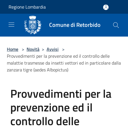
Salta al contenuto principale
Regione Lombardia
Comune di Retorbido
Home
>
Novità
>
Avvisi
>
Provvedimenti per la prevenzione ed il controllo delle
malattie trasmesse da insetti vettori ed in particolare dalla
zanzara tigre (aedes Albopictus)
Provvedimenti per la
prevenzione ed il
controllo delle