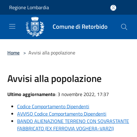
Salta al contenuto principale
Regione Lombardia
Comune di Retorbido
Home
>
Avvisi alla popolazione
Avvisi alla popolazione
Ultimo aggiornamento
: 3 novembre 2022, 17:37
Codice Comportamento Dipendenti
AVVISO Codice Comportamento Dipendenti
BANDO ALIENAZIONE TERRENO CON SOVRASTANTE
FABBRICATO (EX FERROVIA VOGHERA-VARZI)