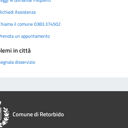
Richiedi Assistenza
Chiama il comune 0383.374502
Prenota un appuntamento
lemi in città
Segnala disservizio
Comune di Retorbido