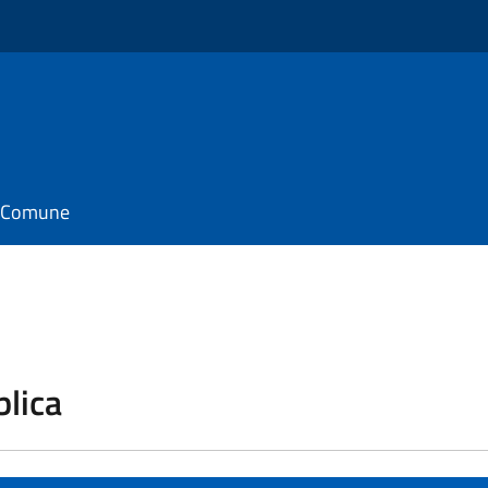
il Comune
blica