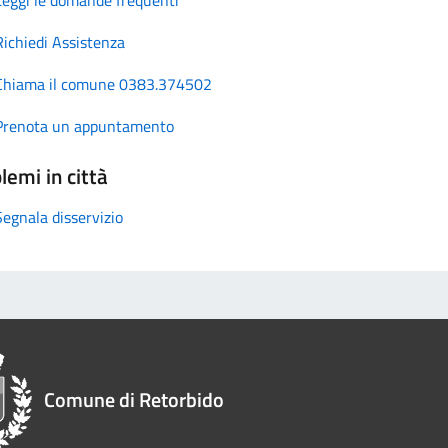
Richiedi Assistenza
Chiama il comune 0383.374502
Prenota un appuntamento
lemi in città
Segnala disservizio
Comune di Retorbido