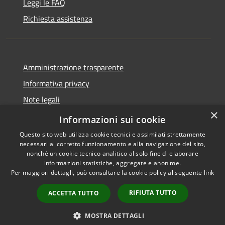
Leggi le FAQ
Richiesta assistenza
Amministrazione trasparente
Informativa privacy
Note legali
×
Dichiarazione di accessibilità
Informazioni sui cookie
Questo sito web utilizza cookie tecnici e assimilati strettamente
necessari al corretto funzionamento e alla navigazione del sito,
nonché un cookie tecnico analitico al solo fine di elaborare
informazioni statistiche, aggregate e anonime.
RSS
Copyright © 2026 • Comune di
Per maggiori dettagli, può consultare la cookie policy al seguente
link
Accessibilità
Retorbido • Powered by
Privacy
Municipium
Accesso
•
RIFIUTA TUTTO
ACCETTA TUTTO
Cookie
redazione
Mappa del sito
MOSTRA DETTAGLI