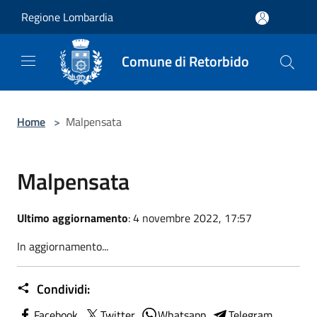
Salta al contenuto principale
Regione Lombardia
Comune di Retorbido
Home
>
Malpensata
Malpensata
Ultimo aggiornamento
: 4 novembre 2022, 17:57
In aggiornamento...
Condividi:
Facebook
Twitter
Whatsapp
Telegram