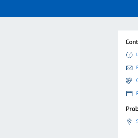
Cont
Prob