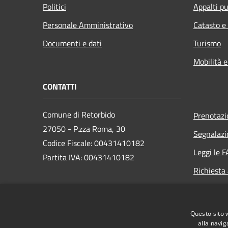
Politici
Appalti pu
Personale Amministrativo
Catasto e
Documenti e dati
Turismo
Mobilità e
CONTATTI
Comune di Retorbido
Prenotaz
27050 - P.zza Roma, 30
Segnalazi
Codice Fiscale: 00431410182
Leggi le 
Partita IVA: 00431410182
Richiesta
PEC:
comune.retorbido@pec.regione.lombardia.it
Questo sito 
Centralino (+39) 0383 374502
alla navig