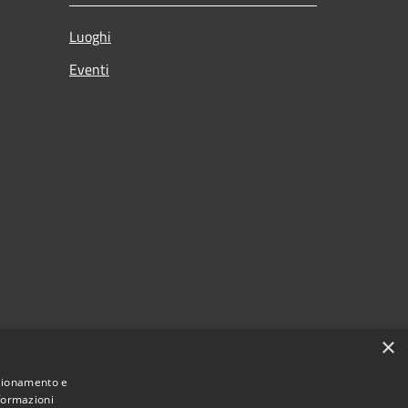
Luoghi
Eventi
×
nzionamento e
nformazioni