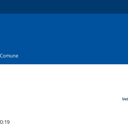
il Comune
Ved
20:19