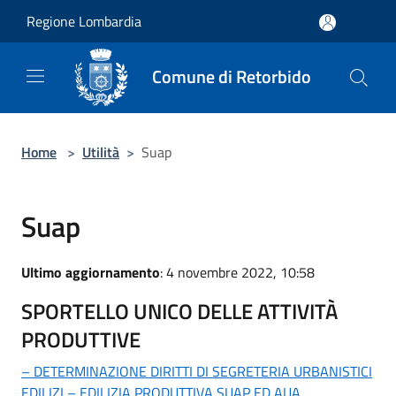
Salta al contenuto principale
Regione Lombardia
Comune di Retorbido
Home
>
Utilità
>
Suap
Suap
Ultimo aggiornamento
: 4 novembre 2022, 10:58
SPORTELLO UNICO DELLE ATTIVITÀ
PRODUTTIVE
– DETERMINAZIONE DIRITTI DI SEGRETERIA URBANISTICI
EDILIZI – EDILIZIA PRODUTTIVA SUAP ED AUA