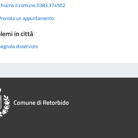
Chiama il comune 0383.374502
Prenota un appuntamento
lemi in città
Segnala disservizio
Comune di Retorbido