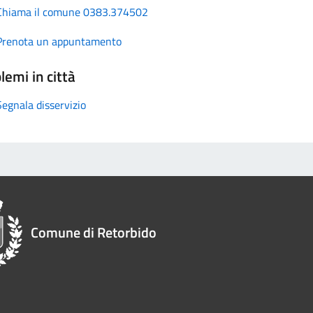
Chiama il comune 0383.374502
Prenota un appuntamento
lemi in città
Segnala disservizio
Comune di Retorbido