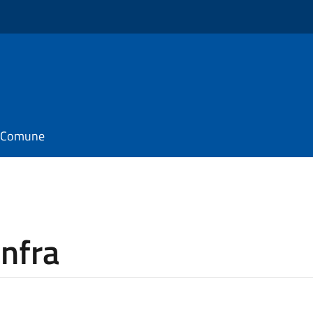
il Comune
nfra