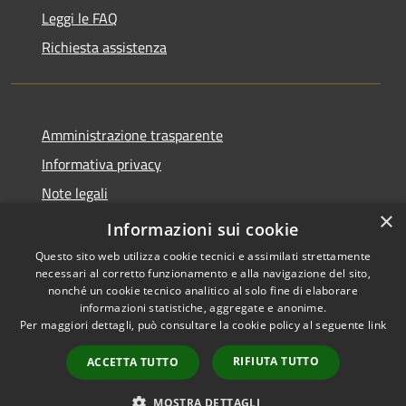
Leggi le FAQ
Richiesta assistenza
Amministrazione trasparente
Informativa privacy
Note legali
×
Dichiarazione di accessibilità
Informazioni sui cookie
Questo sito web utilizza cookie tecnici e assimilati strettamente
necessari al corretto funzionamento e alla navigazione del sito,
nonché un cookie tecnico analitico al solo fine di elaborare
informazioni statistiche, aggregate e anonime.
RSS
Copyright © 2026 • Comune di
Per maggiori dettagli, può consultare la cookie policy al seguente
link
Accessibilità
Retorbido • Powered by
Privacy
Municipium
Accesso
•
RIFIUTA TUTTO
ACCETTA TUTTO
Cookie
redazione
Mappa del sito
MOSTRA DETTAGLI