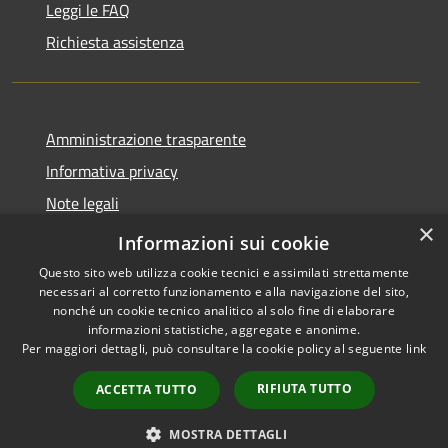
Leggi le FAQ
Richiesta assistenza
Amministrazione trasparente
Informativa privacy
Note legali
×
Dichiarazione di accessibilità
Informazioni sui cookie
Questo sito web utilizza cookie tecnici e assimilati strettamente
necessari al corretto funzionamento e alla navigazione del sito,
nonché un cookie tecnico analitico al solo fine di elaborare
informazioni statistiche, aggregate e anonime.
RSS
Copyright © 2026 • Comune di
Per maggiori dettagli, può consultare la cookie policy al seguente
link
Accessibilità
Retorbido • Powered by
Privacy
Municipium
Accesso
•
RIFIUTA TUTTO
ACCETTA TUTTO
Cookie
redazione
Mappa del sito
MOSTRA DETTAGLI