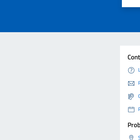
Cont
Prob