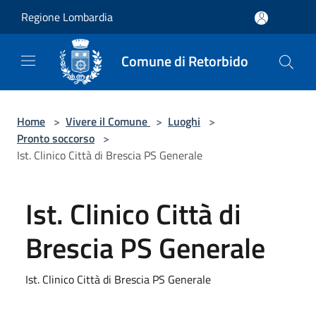
Salta al contenuto principale
Regione Lombardia
Comune di Retorbido
Home
>
Vivere il Comune
>
Luoghi
>
Pronto soccorso
>
Ist. Clinico Città di Brescia PS Generale
Ist. Clinico Città di
Brescia PS Generale
Ist. Clinico Città di Brescia PS Generale