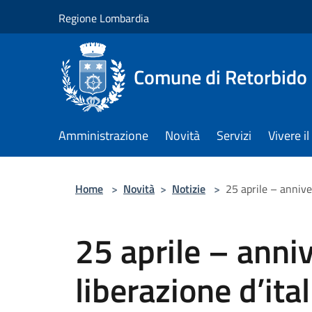
Salta al contenuto principale
Regione Lombardia
Comune di Retorbido
Amministrazione
Novità
Servizi
Vivere 
Home
>
Novità
>
Notizie
>
25 aprile – anniver
25 aprile – anniv
liberazione d’ital