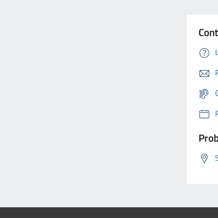
Cont
Prob