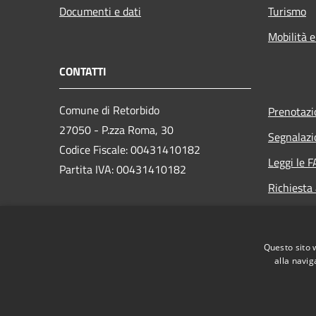
Documenti e dati
Turismo
Mobilità e
CONTATTI
Comune di Retorbido
Prenotaz
27050 - P.zza Roma, 30
Segnalazi
Codice Fiscale: 00431410182
Leggi le 
Partita IVA: 00431410182
Richiesta
PEC:
comune.retorbido@pec.regione.lombardia.it
Questo sito 
Centralino (+39) 0383 374502
alla navig