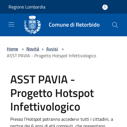
Salta al contenuto principale
Regione Lombardia
Comune di Retorbido
Home
>
Novità
>
Avvisi
>
ASST PAVIA - Progetto Hotspot Infettivologico
ASST PAVIA -
Progetto Hotspot
Infettivologico
Presso l’Hotspot potranno accedervi tutti i cittadini, a
partire dai 6 anni di età compiuti, che presentano