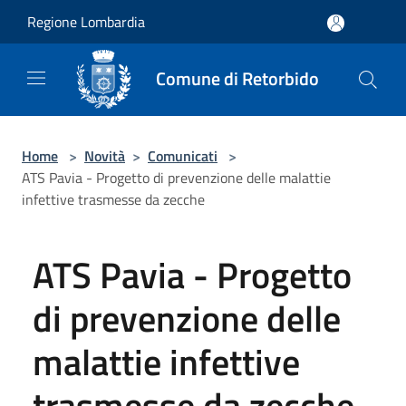
Salta al contenuto principale
Regione Lombardia
Comune di Retorbido
Home
>
Novità
>
Comunicati
>
ATS Pavia - Progetto di prevenzione delle malattie
infettive trasmesse da zecche
ATS Pavia - Progetto
di prevenzione delle
malattie infettive
trasmesse da zecche