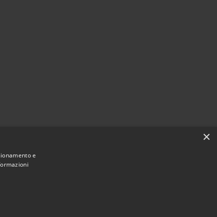
×
nzionamento e
nformazioni