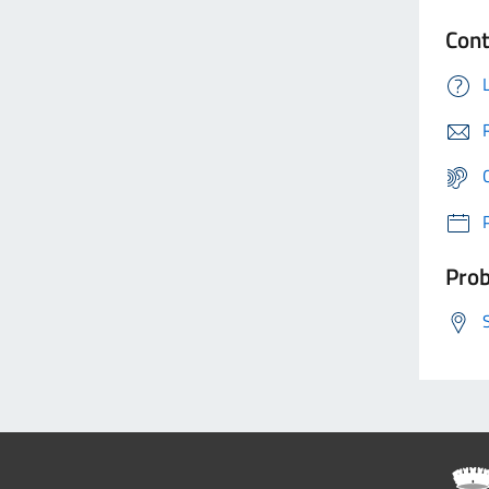
Cont
Prob