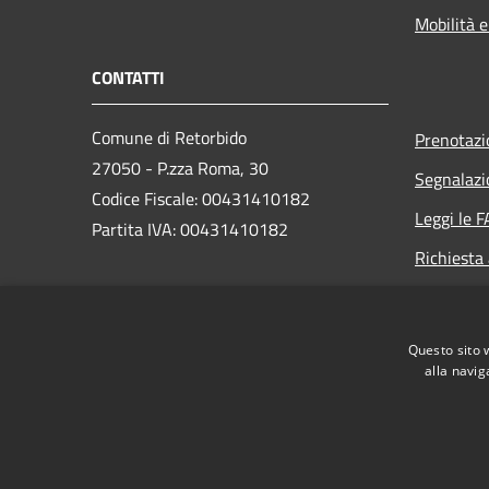
Mobilità e
CONTATTI
Comune di Retorbido
Prenotaz
27050 - P.zza Roma, 30
Segnalazi
Codice Fiscale: 00431410182
Leggi le 
Partita IVA: 00431410182
Richiesta
PEC:
comune.retorbido@pec.regione.lombardia.it
Questo sito 
Centralino (+39) 0383 374502
alla navig