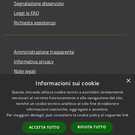
Segnalazione disservizio
Leggi le FAQ
Richiesta assistenza
Amministrazione trasparente
Informativa privacy
Note legali
×
Dichiarazione di accessibilità
Informazioni sui cookie
Questo sito web utilizza cookie tecnici e assimilati strettamente
necessari al corretto funzionamento e alla navigazione del sito,
nonché un cookie tecnico analitico al solo fine di elaborare
informazioni statistiche, aggregate e anonime.
RSS
Copyright © 2026 • Comune di
Per maggiori dettagli, può consultare la cookie policy al seguente
link
Accessibilità
Retorbido • Powered by
Privacy
Municipium
Accesso
•
RIFIUTA TUTTO
ACCETTA TUTTO
Cookie
redazione