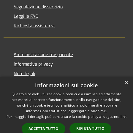
Segnalazione disservizio
Leggi le FAQ
Richiesta assistenza
Amministrazione trasparente
Informativa privacy
Note legali
×
Dichiarazione di accessibilità
Informazioni sui cookie
Questo sito web utilizza cookie tecnici e assimilati strettamente
necessari al corretto funzionamento e alla navigazione del sito,
nonché un cookie tecnico analitico al solo fine di elaborare
informazioni statistiche, aggregate e anonime.
RSS
Copyright © 2026 • Comune di
Per maggiori dettagli, può consultare la cookie policy al seguente
link
Accessibilità
Retorbido • Powered by
Privacy
Municipium
Accesso
•
RIFIUTA TUTTO
ACCETTA TUTTO