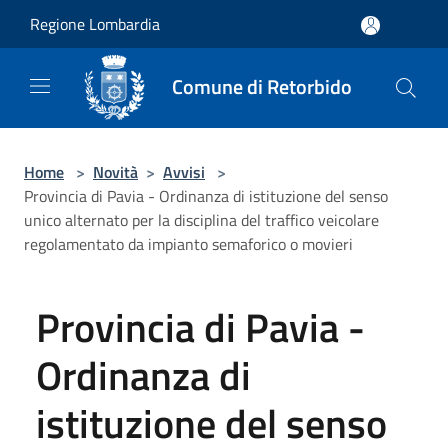
Salta al contenuto principale
Regione Lombardia
Comune di Retorbido
Home
>
Novità
>
Avvisi
>
Provincia di Pavia - Ordinanza di istituzione del senso
unico alternato per la disciplina del traffico veicolare
regolamentato da impianto semaforico o movieri
Provincia di Pavia -
Ordinanza di
istituzione del senso