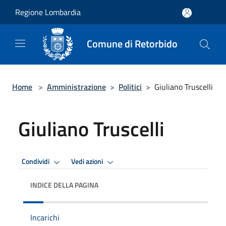
Salta al contenuto principale
Regione Lombardia
Comune di Retorbido
Home
>
Amministrazione
>
Politici
>
Giuliano Truscelli
Giuliano Truscelli
Condividi
Vedi azioni
INDICE DELLA PAGINA
Incarichi