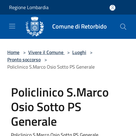
Salta al contenuto principale
Regione Lombardia
Comune di Retorbido
Home
>
Vivere il Comune
>
Luoghi
>
Pronto soccorso
>
Policlinico S.Marco Osio Sotto PS Generale
Policlinico S.Marco
Osio Sotto PS
Generale
Policlinico S.Marco Osio Sotto PS Generale