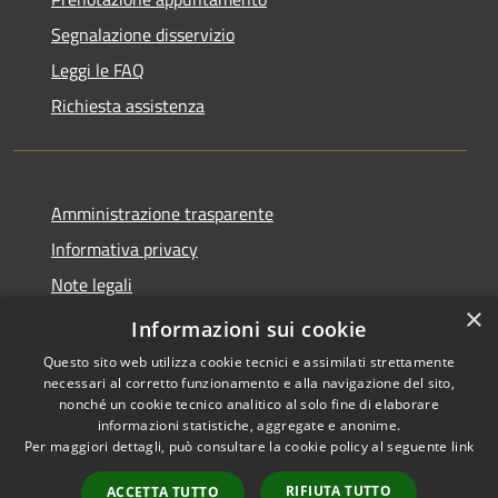
Segnalazione disservizio
Leggi le FAQ
Richiesta assistenza
Amministrazione trasparente
Informativa privacy
Note legali
×
Dichiarazione di accessibilità
Informazioni sui cookie
Questo sito web utilizza cookie tecnici e assimilati strettamente
necessari al corretto funzionamento e alla navigazione del sito,
nonché un cookie tecnico analitico al solo fine di elaborare
informazioni statistiche, aggregate e anonime.
RSS
Copyright © 2026 • Comune di
Per maggiori dettagli, può consultare la cookie policy al seguente
link
Accessibilità
Retorbido • Powered by
Privacy
Municipium
Accesso
•
RIFIUTA TUTTO
ACCETTA TUTTO