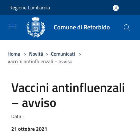
Salta al contenuto principale
Regione Lombardia
Comune di Retorbido
Home
>
Novità
>
Comunicati
>
Vaccini antinfluenzali – avviso
Vaccini antinfluenzali
– avviso
Data :
21 ottobre 2021