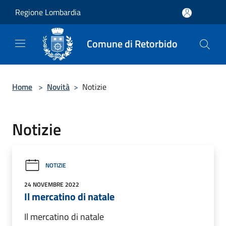
Salta al contenuto principale
Regione Lombardia
Comune di Retorbido
Home
>
Novità
>
Notizie
Notizie
NOTIZIE
24 NOVEMBRE 2022
Il mercatino di natale
Il mercatino di natale